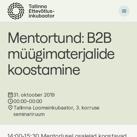
P
õ
h
i
l
Mentortund: B2B
i
s
müügimaterjalide
e
s
i
koostamine
s
u
j
u
u
31. oktoober 2019
r
00:00–00:00
d
Tallinna Loomeinkubaator, 3. korruse
e
seminariruum
14:00-15:30 Mentorlusel osalejad koostavad