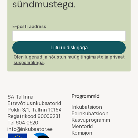
sündmustega.
E-posti aadress
Liitu uudiskirjaga
Olen lugenud ja nõustun
müügitingimuste
ja
privaat
suspoliitikaga
.
Programmid
SA Tallinna
Ettevõtlusinkubaatorid
Inkubatsioon
Poldri 3/1, Tallinn 10154
Eel­inkubatsioon
Registrikood 90009231
Kasvu­programm
Tel 604 0620
Mentorid
info@inkubaator.ee
Komisjon