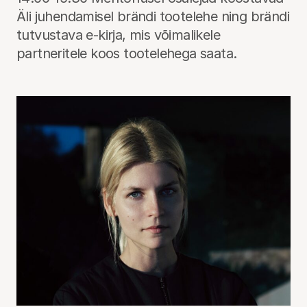
Äli juhendamisel brändi tootelehe ning brändi
tutvustava e-kirja, mis võimalikele
partneritele koos tootelehega saata.