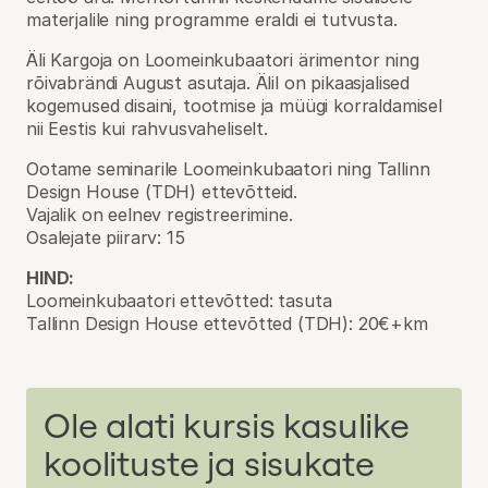
materjalile ning programme eraldi ei tutvusta.
Äli Kargoja on Loomeinkubaatori ärimentor ning
rõivabrändi August asutaja. Älil on pikaasjalised
kogemused disaini, tootmise ja müügi korraldamisel
nii Eestis kui rahvusvaheliselt.
Ootame seminarile Loomeinkubaatori ning Tallinn
Design House (TDH) ettevõtteid.
Vajalik on eelnev registreerimine.
Osalejate piirarv: 15
HIND:
Loomeinkubaatori ettevõtted: tasuta
Tallinn Design House ettevõtted (TDH): 20€+km
Ole alati kursis kasulike
koolituste ja sisukate