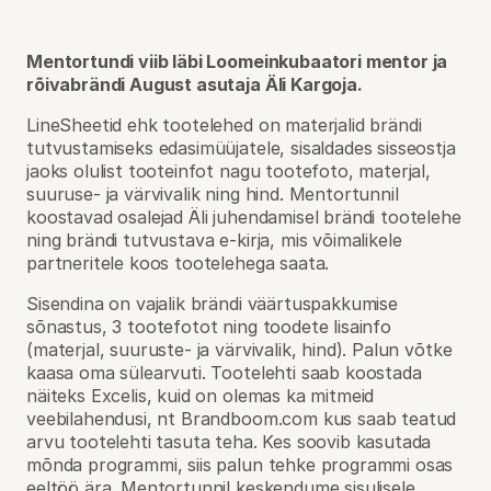
Mentortundi viib läbi Loomeinkubaatori mentor ja
rõivabrändi August asutaja Äli Kargoja.
LineSheetid ehk tootelehed on materjalid brändi
tutvustamiseks edasimüüjatele, sisaldades sisseostja
jaoks olulist tooteinfot nagu tootefoto, materjal,
suuruse- ja värvivalik ning hind. Mentortunnil
koostavad osalejad Äli juhendamisel brändi tootelehe
ning brändi tutvustava e-kirja, mis võimalikele
partneritele koos tootelehega saata.
Sisendina on vajalik brändi väärtuspakkumise
sõnastus, 3 tootefotot ning toodete lisainfo
(materjal, suuruste- ja värvivalik, hind). Palun võtke
kaasa oma sülearvuti. Tootelehti saab koostada
näiteks Excelis, kuid on olemas ka mitmeid
veebilahendusi, nt Brandboom.com kus saab teatud
arvu tootelehti tasuta teha. Kes soovib kasutada
mõnda programmi, siis palun tehke programmi osas
eeltöö ära. Mentortunnil keskendume sisulisele