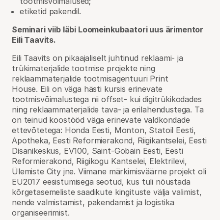
tootmisvõimalused;
etiketid pakendil.
Seminari viib läbi Loomeinkubaatori uus ärimentor
Eili Taavits.
Eili Taavits on pikaajaliselt juhtinud reklaami- ja
trükimaterjalide tootmise projekte ning
reklaammaterjalide tootmisagentuuri Print
House. Eili on väga hästi kursis erinevate
tootmisvõimalustega nii offset- kui digitrükikodades
ning reklaammaterjalide tava- ja erilahendustega. Ta
on teinud koostööd väga erinevate valdkondade
ettevõtetega: Honda Eesti, Monton, Statoil Eesti,
Apotheka, Eesti Reformierakond, Riigikantselei, Eesti
Disanikeskus, EV100, Saint-Gobain Eesti, Eesti
Reformierakond, Riigikogu Kantselei, Elektrilevi,
Ülemiste City jne. Viimane märkimisväärne projekt oli
EU2017 eesistumisega seotud, kus tuli nõustada
kõrgetasemeliste saadikute kingituste välja valimist,
nende valmistamist, pakendamist ja logistika
organiseerimist.