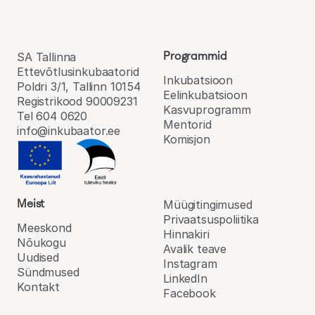
Programmid
SA Tallinna
Ettevõtlusinkubaatorid
Inkubatsioon
Poldri 3/1, Tallinn 10154
Eel­inkubatsioon
Registrikood 90009231
Kasvu­programm
Tel 604 0620
Mentorid
info@inkubaator.ee
Komisjon
Meist
Müügitingimused
Privaatsuspoliitika
Meeskond
Hinnakiri
Nõukogu
Avalik teave
Uudised
Instagram
Sündmused
LinkedIn
Kontakt
Facebook