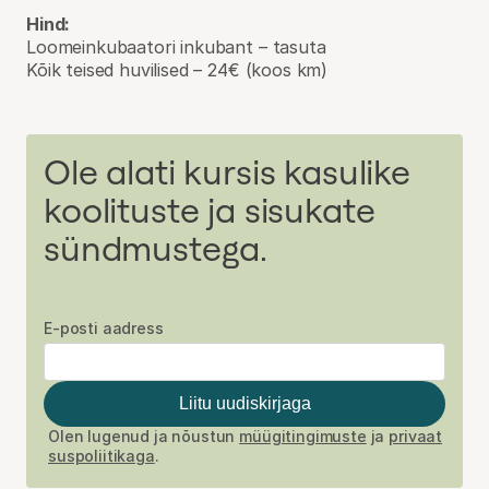
Hin
d:
Loomeinkubaatori inkubant – tasuta
Kõik teised huvilised – 24€ (koos km)
Ole alati kursis kasulike
koolituste ja sisukate
sündmustega.
E-posti aadress
Liitu uudiskirjaga
Olen lugenud ja nõustun
müügitingimuste
ja
privaat
suspoliitikaga
.