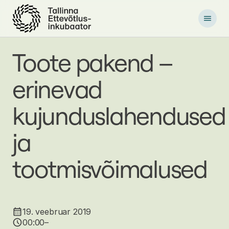
P
õ
h
i
l
Toote pakend –
i
s
erinevad
e
s
i
kujunduslahendused
s
u
ja
j
u
u
tootmisvõimalused
r
d
e
19. veebruar 2019
00:00–