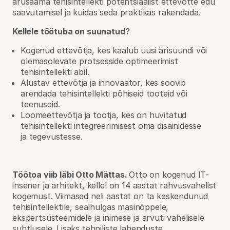
arusaama tehisintellekti potentsiaalist ettevõtte edu
saavutamisel ja kuidas seda praktikas rakendada.
Kellele töötuba on suunatud?
Kogenud ettevõtja, kes kaalub uusi ärisuundi või
olemasolevate protsesside optimeerimist
tehisintellekti abil.
Alustav ettevõtja ja innovaator, kes soovib
arendada tehisintellekti põhiseid tooteid või
teenuseid.
Loomeettevõtja ja tootja, kes on huvitatud
tehisintellekti integreerimisest oma disainidesse
ja tegevustesse.
Töötoa viib läbi Otto Mättas.
Otto on kogenud IT-
insener ja arhitekt, kellel on 14 aastat rahvusvahelist
kogemust. Viimased neli aastat on ta keskendunud
tehisintellektile, sealhulgas masinõppele,
ekspertsüsteemidele ja inimese ja arvuti vahelisele
suhtlusele. Lisaks tehniliste lahenduste