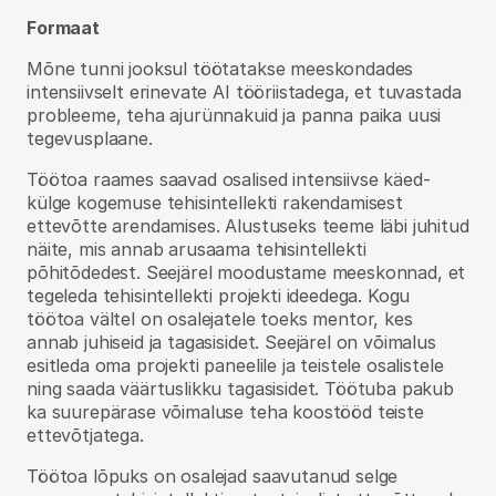
Formaat
Mõne tunni jooksul töötatakse meeskondades
intensiivselt erinevate AI tööriistadega, et tuvastada
probleeme, teha ajurünnakuid ja panna paika uusi
tegevusplaane.
Töötoa raames saavad osalised intensiivse käed-
külge kogemuse tehisintellekti rakendamisest
ettevõtte arendamises. Alustuseks teeme läbi juhitud
näite, mis annab arusaama tehisintellekti
põhitõdedest. Seejärel moodustame meeskonnad, et
tegeleda tehisintellekti projekti ideedega. Kogu
töötoa vältel on osalejatele toeks mentor, kes
annab juhiseid ja tagasisidet. Seejärel on võimalus
esitleda oma projekti paneelile ja teistele osalistele
ning saada väärtuslikku tagasisidet. Töötuba pakub
ka suurepärase võimaluse teha koostööd teiste
ettevõtjatega.
Töötoa lõpuks on osalejad saavutanud selge