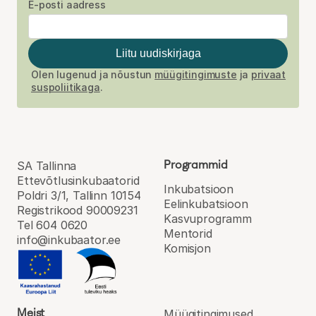
E-posti aadress
Liitu uudiskirjaga
Olen lugenud ja nõustun
müügitingimuste
ja
privaat
suspoliitikaga
.
Programmid
SA Tallinna
Ettevõtlusinkubaatorid
Inkubatsioon
Poldri 3/1, Tallinn 10154
Eel­inkubatsioon
Registrikood 90009231
Kasvu­programm
Tel 604 0620
Mentorid
info@inkubaator.ee
Komisjon
Meist
Müügitingimused