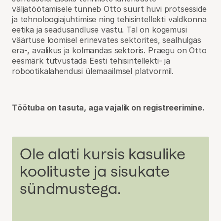
väljatöötamisele tunneb Otto suurt huvi protsesside
ja tehnoloogiajuhtimise ning tehisintellekti valdkonna
eetika ja seadusandluse vastu. Tal on kogemusi
väärtuse loomisel erinevates sektorites, sealhulgas
era-, avalikus ja kolmandas sektoris. Praegu on Otto
eesmärk tutvustada Eesti tehisintellekti- ja
robootikalahendusi ülemaailmsel platvormil.
Töötuba on tasuta, aga vajalik on registreerimine.
Ole alati kursis kasulike
koolituste ja sisukate
sündmustega.