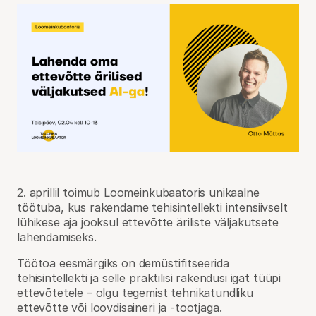
2. aprillil toimub Loomeinkubaatoris unikaalne
töötuba, kus rakendame tehisintellekti intensiivselt
lühikese aja jooksul ettevõtte äriliste väljakutsete
lahendamiseks.
Töötoa eesmärgiks on demüstifitseerida
tehisintellekti ja selle praktilisi rakendusi igat tüüpi
ettevõtetele – olgu tegemist tehnikatundliku
ettevõtte või loovdisaineri ja -tootjaga.