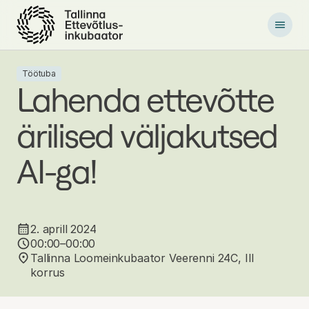
P
õ
h
i
l
Töötuba
i
Lahenda ettevõtte
s
e
ärilised väljakutsed
s
i
s
AI-ga!
u
j
u
u
r
2. aprill 2024
d
00:00–00:00
e
Tallinna Loomeinkubaator Veerenni 24C, III
korrus