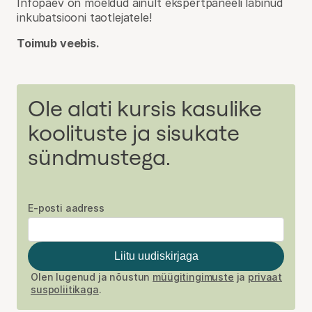
Infopäev on mõeldud ainult ekspertpaneeli läbinud
inkubatsiooni taotlejatele!
Toimub veebis.
Ole alati kursis kasulike
koolituste ja sisukate
sündmustega.
E-posti aadress
Liitu uudiskirjaga
Olen lugenud ja nõustun
müügitingimuste
ja
privaat
suspoliitikaga
.