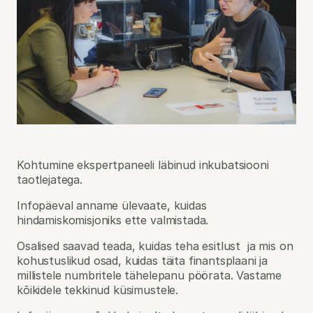
Kohtumine ekspertpaneeli läbinud inkubatsiooni
taotlejatega.
Infopäeval anname ülevaate, kuidas
hindamiskomisjoniks ette valmistada.
Osalised saavad teada, kuidas teha esitlust ja mis on
kohustuslikud osad, kuidas täita finantsplaani ja
millistele numbritele tähelepanu pöörata. Vastame
kõikidele tekkinud küsimustele.