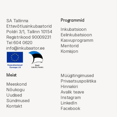
Programmid
SA Tallinna
Ettevõtlusinkubaatorid
Inkubatsioon
Poldri 3/1, Tallinn 10154
Eel­inkubatsioon
Registrikood 90009231
Kasvu­programm
Tel 604 0620
Mentorid
info@inkubaator.ee
Komisjon
Meist
Müügitingimused
Privaatsuspoliitika
Meeskond
Hinnakiri
Nõukogu
Avalik teave
Uudised
Instagram
Sündmused
LinkedIn
Kontakt
Facebook