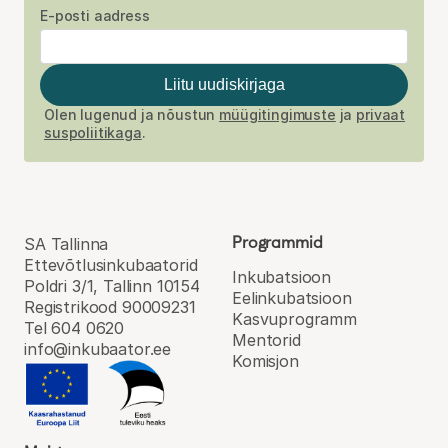
E-posti aadress
Liitu uudiskirjaga
Olen lugenud ja nõustun
müügitingimuste
ja
privaat
suspoliitikaga
.
Programmid
SA Tallinna
Ettevõtlusinkubaatorid
Inkubatsioon
Poldri 3/1, Tallinn 10154
Eel­inkubatsioon
Registrikood 90009231
Kasvu­programm
Tel 604 0620
Mentorid
info@inkubaator.ee
Komisjon