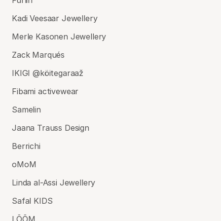
Kadi Veesaar Jewellery
Merle Kasonen Jewellery
Zack Marqués
IKIGI @köitegaraaž
Fibami activewear
Samelin
Jaana Trauss Design
Berrichi
oMoM
Linda al-Assi Jewellery
Safal KIDS
LÕÕM