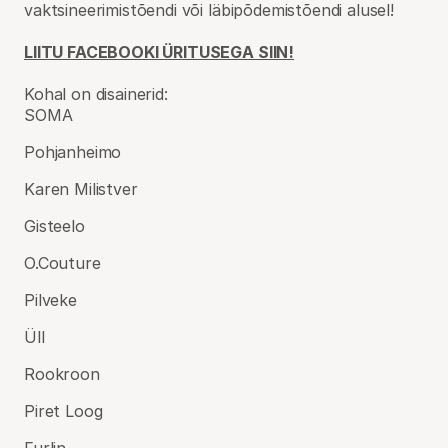
vaktsineerimistõendi või läbipõdemistõendi alusel!
LIITU FACEBOOKI ÜRITUSEGA SIIN!
Kohal on disainerid:
SOMA
Pohjanheimo
Karen Milistver
Gisteelo
O.Couture
Pilveke
Üll
Rookroon
Piret Loog
Furlin