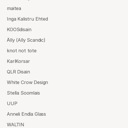
maitea
Inga Kalistru Ehted
KOOSdisain
Älly (Ally Scandic)
knot not tote
KarlKorsar
QLR Disain
White Crow Design
Stella Soomlais
UUP
Anneli Endla Glass
WALTIN