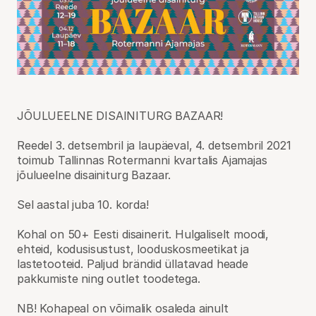
JÕULUEELNE DISAINITURG BAZAAR!
Reedel 3. detsembril ja laupäeval, 4. detsembril 2021
toimub Tallinnas Rotermanni kvartalis Ajamajas
jõulueelne disainiturg Bazaar.
Sel aastal juba 10. korda!
Kohal on 50+ Eesti disainerit. Hulgaliselt moodi,
ehteid, kodusisustust, looduskosmeetikat ja
lastetooteid. Paljud brändid üllatavad heade
pakkumiste ning outlet toodetega.
NB! Kohapeal on võimalik osaleda ainult