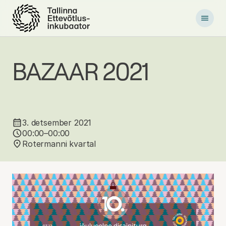
P
õ
h
i
l
i
BAZAAR 2021
s
e
s
i
s
u
3. detsember 2021
j
00:00–00:00
u
Rotermanni kvartal
u
r
d
e