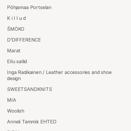
Põhjamaa Portselan
K i l l u d
ŠMÖKO
D’DIFFERENCE
Marat
Ellu sallid
Inga Radikainen / Leather accessories and shoe
design
SWEETSANDKNITS
MIA
Woolish
Anneli Tammik EHTED