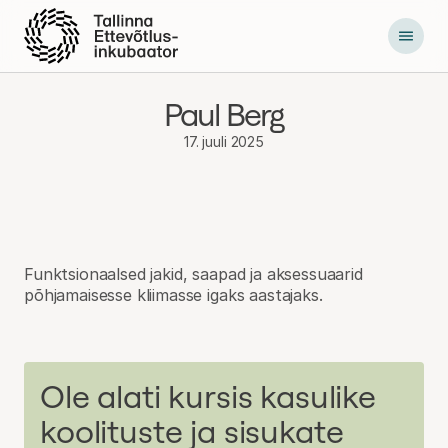
Põhilise
sisu
juurde
Paul Berg
17. juuli 2025
Funktsionaalsed jakid, saapad ja aksessuaarid
põhjamaisesse kliimasse igaks aastajaks.
Ole alati kursis kasulike
koolituste ja sisukate