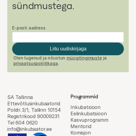
sündmustega.
E-posti aadress
Liitu uudiskirjaga
Olen lugenud ja nõustun
müügitingimuste
ja
privaatsuspoliitikaga
.
Programmid
SA Tallinna
Ettevõtlusinkubaatorid
Inkubatsioon
Poldri 3/1, Tallinn 10154
Eel­inkubatsioon
Registrikood 90009231
Kasvu­programm
Tel 604 0620
Mentorid
info@inkubaator.ee
Komisjon