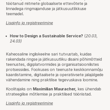
töötanud mitmete globaalsete ettevõtete ja
linnadega ringmajanduse ja jätkusuutlikkuse
teemadel.
Lisainfo ja registreerimine
How to Design a Sustainable Service?
(
20.03,
24.03)
Kaheosaline ingliskeelne sari tutvustab, kuidas
rakendada ringse ja jätkusuutliku disaini põhimõtteid
teenustes, digiplatvormides ja organisatsioonilistes
protsessides. Fookuses on teenuste keskkonnamõju
kaardistamine, digitaalsete ja operatiivsete jalajälgede
vähendamine ning praktilise tegevuskava loomine.
Koolitajaks on
Maximilian Mauracher,
kes ühendab
strateegilise mõtlemise ja praktilised tööriistad.
Lisainfo ja registreerimine