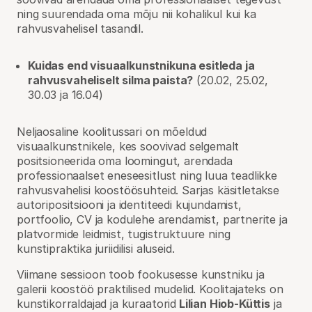
ning suurendada oma mõju nii kohalikul kui ka
rahvusvahelisel tasandil.
Kuidas end visuaalkunstnikuna esitleda ja
rahvusvaheliselt silma paista?
(20.02, 25.02,
30.03 ja 16.04)
Neljaosaline koolitussari on mõeldud
visuaalkunstnikele, kes soovivad selgemalt
positsioneerida oma loomingut, arendada
professionaalset eneseesitlust ning luua teadlikke
rahvusvahelisi koostöösuhteid. Sarjas käsitletakse
autoripositsiooni ja identiteedi kujundamist,
portfoolio, CV ja kodulehe arendamist, partnerite ja
platvormide leidmist, tugistruktuure ning
kunstipraktika juriidilisi aluseid.
Viimane sessioon toob fookusesse kunstniku ja
galerii koostöö praktilised mudelid. Koolitajateks on
kunstikorraldajad ja kuraatorid
Lilian Hiob-Küttis
ja