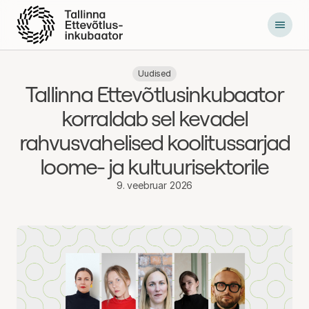
Põhilise
sisu
juurde
Uudised
Tallinna Ettevõtlusinkubaator
korraldab sel kevadel
rahvusvahelised koolitussarjad
loome- ja kultuurisektorile
9. veebruar 2026