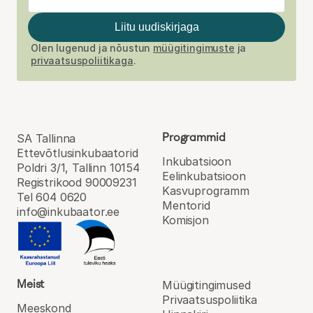
Liitu uudiskirjaga
Olen lugenud ja nõustun
müügitingimuste
ja
privaatsuspoliitikaga
.
Programmid
SA Tallinna
Ettevõtlusinkubaatorid
Inkubatsioon
Poldri 3/1, Tallinn 10154
Eel­inkubatsioon
Registrikood 90009231
Kasvu­programm
Tel 604 0620
Mentorid
info@inkubaator.ee
Komisjon
Meist
Müügitingimused
Privaatsuspoliitika
Meeskond