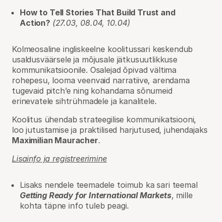
How to Tell Stories That Build Trust and
Action?
(27.03, 08.04, 10.04)
Kolmeosaline ingliskeelne koolitussari keskendub
usaldusväärsele ja mõjusale jätkusuutlikkuse
kommunikatsioonile. Osalejad õpivad vältima
rohepesu, looma veenvaid narratiive, arendama
tugevaid pitch’e ning kohandama sõnumeid
erinevatele sihtrühmadele ja kanalitele.
Koolitus ühendab strateegilise kommunikatsiooni,
loo jutustamise ja praktilised harjutused, juhendajaks
Maximilian Mauracher
.
Lisainfo ja registreerimine
Lisaks nendele teemadele toimub ka sari teemal
Getting Ready for International Markets
, mille
kohta täpne info tuleb peagi.