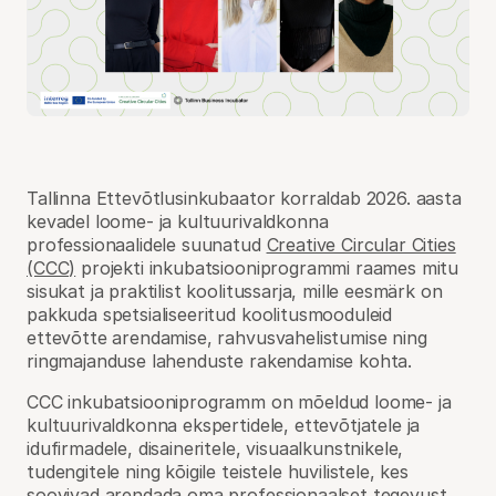
Tallinna Ettevõtlusinkubaator korraldab 2026. aasta
kevadel loome- ja kultuurivaldkonna
professionaalidele suunatud
Creative Circular Cities
(CCC)
projekti inkubatsiooniprogrammi raames mitu
sisukat ja praktilist koolitussarja, mille eesmärk on
pakkuda spetsialiseeritud koolitusmooduleid
ettevõtte arendamise, rahvusvahelistumise ning
ringmajanduse lahenduste rakendamise kohta.
CCC inkubatsiooniprogramm on mõeldud loome- ja
kultuurivaldkonna ekspertidele, ettevõtjatele ja
idufirmadele, disaineritele, visuaalkunstnikele,
tudengitele ning kõigile teistele huvilistele, kes
soovivad arendada oma professionaalset tegevust