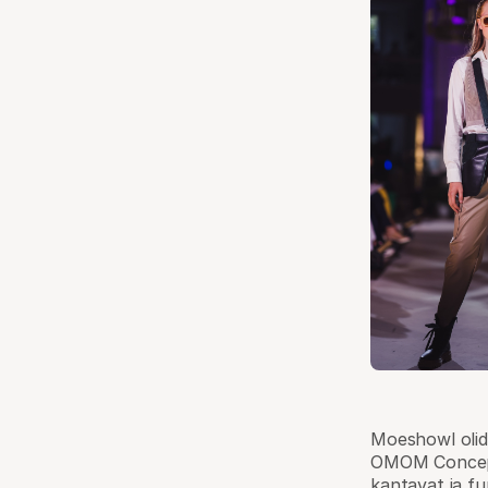
Moeshowl olid 
OMOM Concept
kantavat ja f