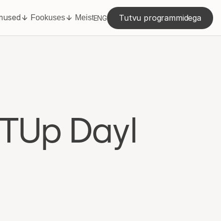
mused
Tutvu programmidega
Fookuses
Meist
ENG
TUp Dayl