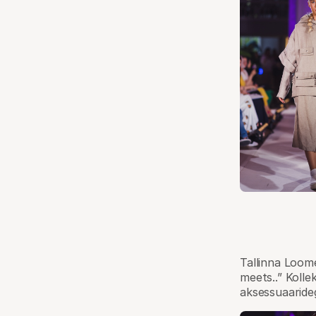
Tallinna Loome
meets..” Kolle
aksessuaaride