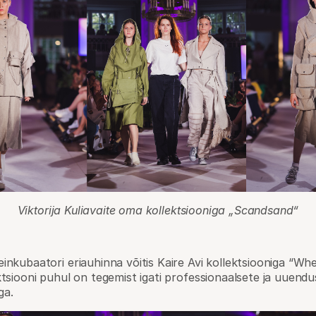
Viktorija Kuliavaite oma kollektsiooniga „Scandsand“
inkubaatori eriauhinna võitis Kaire Avi kollektsiooniga “Wh
ktsiooni puhul on tegemist igati professionaalsete ja uuendu
ga.