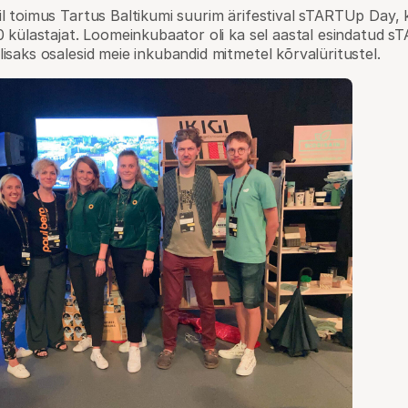
il toimus Tartus Baltikumi suurim ärifestival sTARTUp Day, k
00 külastajat. Loomeinkubaator oli ka sel aastal esindatud
lisaks osalesid meie inkubandid mitmetel kõrvalüritustel.