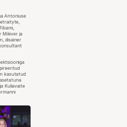
ga Antoniuse
etraityte,
ibami,
 Mikiver ja
, disainer
konsultant
lektsiooniga
pireeritud
on kasutatud
s asetatuna
ja Kuliavaite
termanni