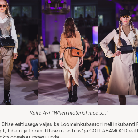
Kaire Avi “When material meets…”
ühise esitlusega väljas ka Loomeinkubaatori neli inkubanti 
, Fibami ja Lõõm. Ühise moeshow’ga COLLAB4MOOD esitl
unktsionaalset moesuunda.