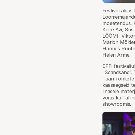
Festival algas
Loomemajandus
moeetendus, k
Kaire Avi, S
LÕÕM), Viktori
Marion Mölder
Hannes Rüütel
Helen Arme.
EFFi festivali
„Scandsand“. 
Taani rohkete
kaasaegseid te
linasele materj
võitis ka Tall
showroomis.