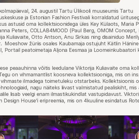
 kolmapäeval, 24. augustil Tartu Ülikooli muuseumis Tartu
keskuse ja Estonian Fashion Festivali korraldatud ürituse
us astusid oma kollektsioonidega üles Key Külaots, Maria P
usanna Peters, COLLAB4MOOD (Paul Berg, OMOM Concept, F
ja Kuliavaite, Otto Antson, Anu Sirkas ning disainiduo Merily
. Moeshow žüriis osales Kaubamaja ostujuht Kätlin Häninen
, Portail peatoimetaja Aljona Eesmaa ja Loomeinkubaatori 
ülese peaauhinna võitis leedulane Viktorija Kuliavaite oma kol
Tegu on vihmamantlist koosneva kollektsiooniga, mis on ins
 vihmaste ilmadega toimetuleku otstarbeks. Kollektsioonis 
hnoloogiaid, nagu näiteks liivast valmistatud pealiskiht, mi
alile lisab veelgi enam ilmastikukindlat vastupidavust. Viktori
inn Design House’i eripreemia, mis on 4kuuline esindatus Ro