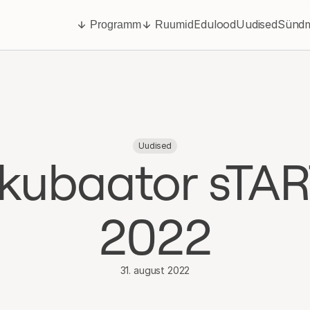
Edulood
Uudised
Sünd
Programm
Ruumid
Uudised
kubaator sTAR
2022
31. august 2022